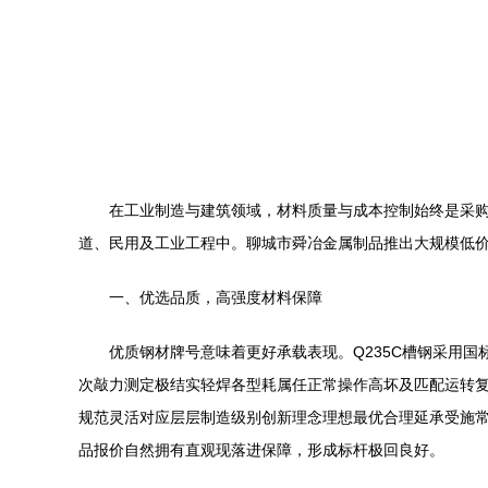
在工业制造与建筑领域，材料质量与成本控制始终是采购
道、民用及工业工程中。聊城市舜冶金属制品推出大规模低价
一、优选品质，高强度材料保障
优质钢材牌号意味着更好承载表现。Q235C槽钢采用国
次敲力测定极结实轻焊各型耗属任正常操作高坏及匹配运转
规范灵活对应层层制造级别创新理念理想最优合理延承受施
品报价自然拥有直观现落进保障，形成标杆极回良好。