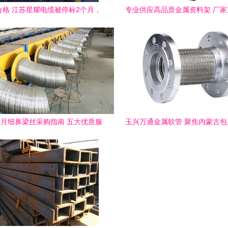
合格 江苏星耀电缆被停标2个月，
专业供应高品质金属资料架 厂
高品质特种钢铁材料销售重要性
效兼优
年4月细鼻梁丝采购指南 五大优质服
玉兴万通金属软管 聚焦内蒙古
务商深度测评与推荐
品质特种钢铁材料守护工业