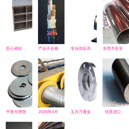
匠心铸铝，
产品不合格
专业供应高
东莞市长安
品质不锈
江苏星耀电
品质金属资
鑫磊金属材
——记沈阳
缆被停标2
料架 厂家
料销售部
市喜隆金属
个月，凸显
直销，品效
专注高品质
制品有限公
高品质特种
兼优
特种钢铁材
司的金属制
钢铁材料销
料，赋能工
品销售之道
售重要性
业升级
平垫与弹垫
2026年4月
玉兴万通金
优质进口
生产指南
细鼻梁丝采
属软管 聚
PWA1422