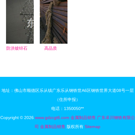
批发价格、
购指南 五
焦内蒙古包
铸造高温合
优质厂家、
大优质服务
头，以高品
金板棒管
高清图实与
商深度测评
质特种钢铁
带，厂价直
垫圈选型建
与推荐
材料守护工
销，高性能
议——永年
业命脉
特种钢铁材
县清瑞金属
料首选
防洪镀锌石
高品质
制品销售实
笼网箱 东
Q235C槽
例
润厂家直销
钢低价热销
的高品质特
聊城市舜冶
种钢铁材料
金属制品的
地址：佛山市顺德区乐从镇广东乐从钢铁世A6区钢铁世界大道08号一层
选择
优质选择
（住所申报）
电话：1350050**
Copyright © 2026
www.gdzcgt6.com
金属制品销售
广东卓川钢铁有限公
司
金属制品销售
版权所有
Sitemap