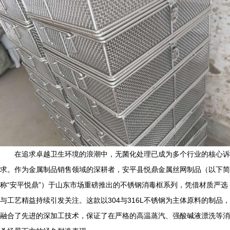
在追求卓越卫生环境的浪潮中，无菌化处理已成为多个行业的核心诉
求。作为金属制品销售领域的深耕者，安平县悦鼎金属丝网制品（以下简
称“安平悦鼎”）于山东市场重磅推出的不锈钢消毒框系列，凭借材质严选
与工艺精益持续引发关注。这款以304与316L不锈钢为主体原料的制品，
融合了先进的深加工技术，保证了在严格的高温蒸汽、强酸碱液漂洗等消